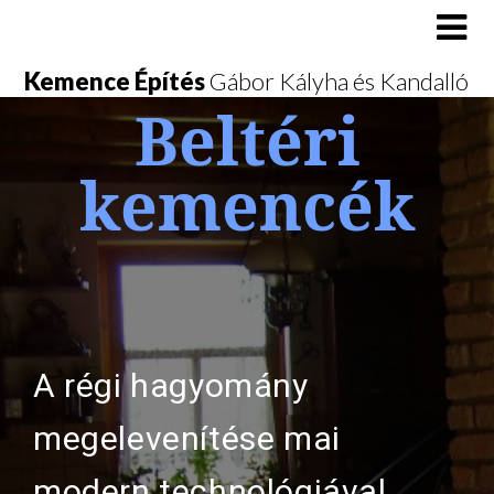
Kemence Építés
Gábor Kályha és Kandalló
Beltéri
kemencék
A régi hagyomány
megelevenítése mai
modern technológiával.