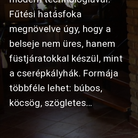
Fűtési hatásfoka
megnövelve úgy, hogy a
belseje nem üres, hanem
füstjáratokkal készül, mint
a cserépkályhák. Formája
többféle lehet: búbos,
köcsög, szögletes…